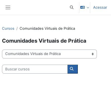
Ir para o conteúdo principal
Acessar
Alternar entrada de pes
Painel lateral
Cursos
Comunidades Virtuais de Prática
Comunidades Virtuais de Prática
Categorias de Cursos
Buscar cursos
Buscar cursos