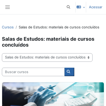
Ir para o conteúdo principal
Acessar
Alternar entrada de pes
Painel lateral
Cursos
Salas de Estudos: materiais de cursos concluídos
Salas de Estudos: materiais de cursos
concluídos
Categorias de Cursos
Buscar cursos
Buscar cursos
Cobrança Qualificada - Turma Estados