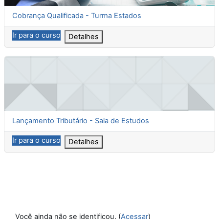
Nome do curso
Cobrança Qualificada - Turma Estados
Ir para o curso
Detalhes
Lançamento Tributário - Sala de Estudos
Nome do curso
Lançamento Tributário - Sala de Estudos
Ir para o curso
Detalhes
Você ainda não se identificou. (
Acessar
)