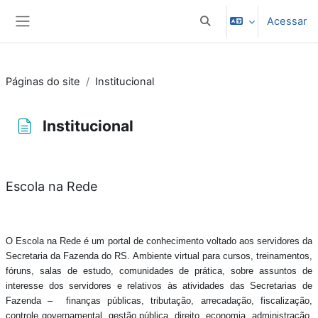
Ir para o conteúdo principal
Acessar
Alternar entrada de pes
Painel lateral
Páginas do site
Institucional
Institucional
Condições de conclusão
Escola na Rede
O Escola na Rede é um portal de conhecimento voltado aos servidores da
Secretaria da Fazenda do RS. Ambiente virtual para cursos, treinamentos,
fóruns, salas de estudo, comunidades de prática, sobre assuntos de
interesse dos servidores e relativos às atividades das Secretarias de
Fazenda
–
finanças públicas, tributação, arrecadação, fiscalização,
controle governamental, gestão pública, direito, economia, administração,